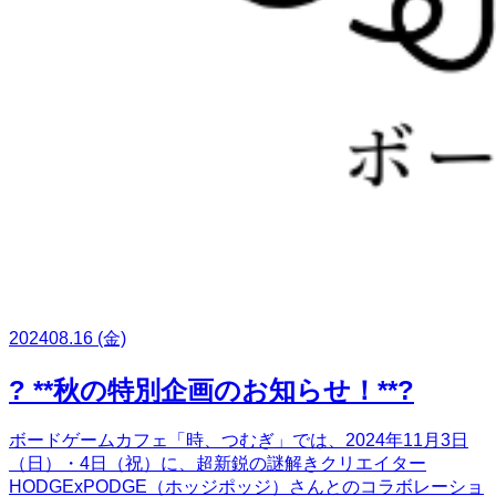
2024
08.16
(金)
? **秋の特別企画のお知らせ！**?
ボードゲームカフェ「時、つむぎ」では、2024年11月3日
（日）・4日（祝）に、超新鋭の謎解きクリエイター
HODGExPODGE（ホッジポッジ）さんとのコラボレーショ