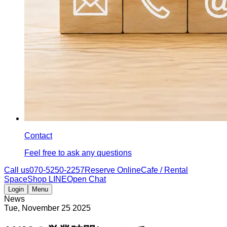
Contact
Feel free to ask any questions
Call us
070-5250-2257
Reserve Online
Cafe / Rental
Space
Shop LINE
Open Chat
Login
Menu
News
Tue, November 25 2025