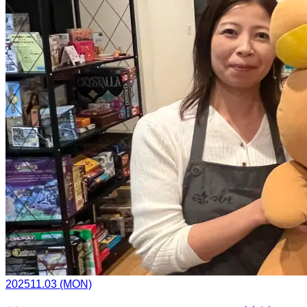
2025
11.03
(MON)