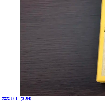
2025
12.14
(SUN)