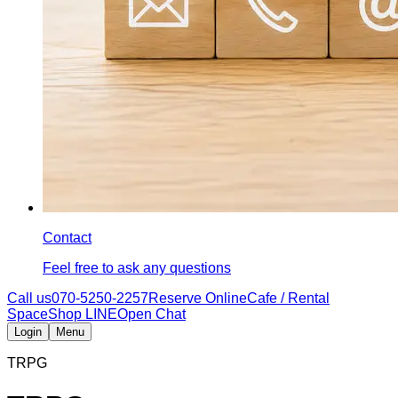
Contact
Feel free to ask any questions
Call us
070-5250-2257
Reserve Online
Cafe / Rental
Space
Shop LINE
Open Chat
Login
Menu
TRPG