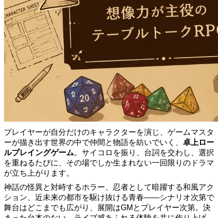
プレイヤーが自分だけのキャラクターを演じ、ゲームマスタ
ーが描き出す世界の中で仲間と物語を紡いでいく、
卓上ロー
ルプレイングゲーム
。サイコロを振り、台詞を交わし、選択
を重ねるたびに、その場でしか生まれない一回限りのドラマ
が立ち上がります。
神話の怪異と対峙するホラー、忍者として暗躍する和風アク
ション、近未来の都市を駆け抜ける青春——シナリオ次第で
舞台はどこまでも広がり、展開はGMとプレイヤー次第。決
まった台本のない、ライブ感あふれる体験を共に作り上げ