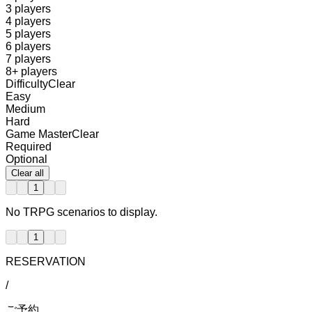
3 players
4 players
5 players
6 players
7 players
8+ players
Difficulty
Clear
Easy
Medium
Hard
Game Master
Clear
Required
Optional
Clear all
1
No TRPG scenarios to display.
1
RESERVATION
/
ご予約