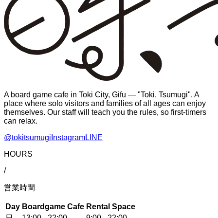
A board game cafe in Toki City, Gifu — "Toki, Tsumugi". A
place where solo visitors and families of all ages can enjoy
themselves. Our staff will teach you the rules, so first-timers
can relax.
@tokitsumugi
Instagram
LINE
HOURS
/
営業時間
Day
Boardgame Cafe
Rental Space
日
13:00 - 22:00
9:00 - 22:00