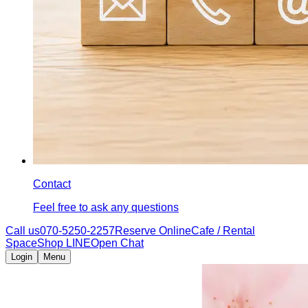
Contact
Feel free to ask any questions
Call us
070-5250-2257
Reserve Online
Cafe / Rental
Space
Shop LINE
Open Chat
Login
Menu