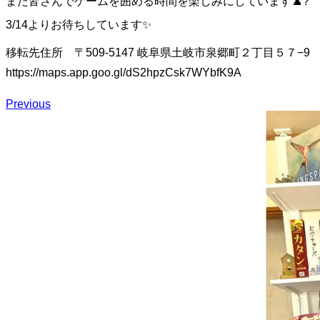
また皆さんでゲームを囲める時間を楽しみにしています♟️?
3/14よりお待ちしています✨
移転先住所 〒509-5147 岐阜県土岐市泉郷町２丁目５７−9
https://maps.app.goo.gl/dS2hpzCsk7WYbfK9A
Previous