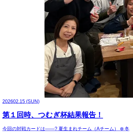
2026
02.15
(SUN)
第１回時、つむぎ杯結果報告！
今回の対戦カードは――? 夏生まれチーム（Aチーム） ❄️ 冬