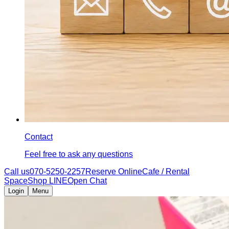
Contact
Feel free to ask any questions
Call us
070-5250-2257
Reserve Online
Cafe / Rental
Space
Shop LINE
Open Chat
Login
Menu