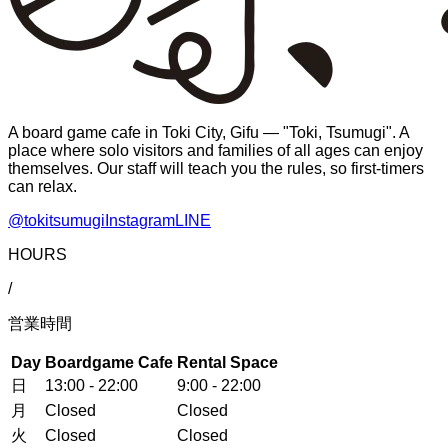
A board game cafe in Toki City, Gifu — "Toki, Tsumugi". A
place where solo visitors and families of all ages can enjoy
themselves. Our staff will teach you the rules, so first-timers
can relax.
@tokitsumugi
Instagram
LINE
HOURS
/
営業時間
Day
Boardgame Cafe
Rental Space
日
13:00 - 22:00
9:00 - 22:00
月
Closed
Closed
火
Closed
Closed