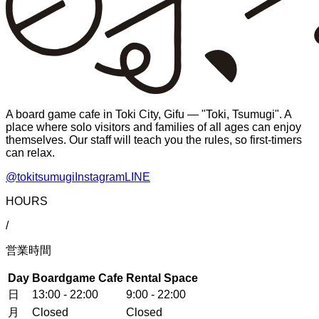
A board game cafe in Toki City, Gifu — "Toki, Tsumugi". A
place where solo visitors and families of all ages can enjoy
themselves. Our staff will teach you the rules, so first-timers
can relax.
@tokitsumugi
Instagram
LINE
HOURS
/
営業時間
Day
Boardgame Cafe
Rental Space
日
13:00 - 22:00
9:00 - 22:00
月
Closed
Closed