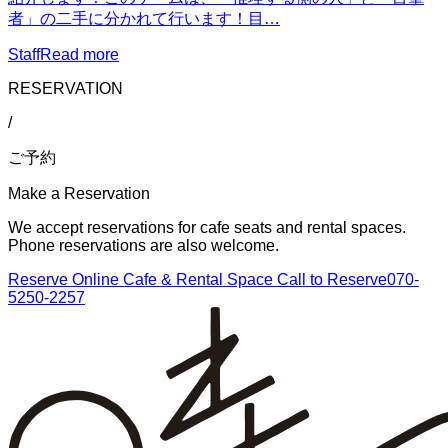
者」の二手に分かれて行います！目…
Staff
Read more
RESERVATION
/
ご予約
Make a Reservation
We accept reservations for cafe seats and rental spaces.
Phone reservations are also welcome.
Reserve Online
Cafe & Rental Space
Call to Reserve
070-
5250-2257