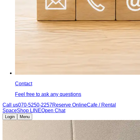
Contact
Feel free to ask any questions
Call us
070-5250-2257
Reserve Online
Cafe / Rental
Space
Shop LINE
Open Chat
Login
Menu