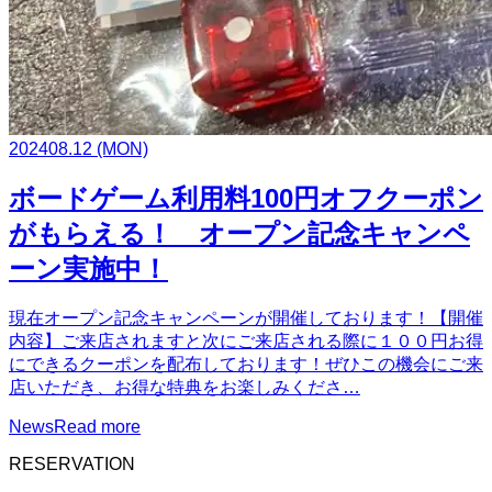
2024
08.12
(MON)
ボードゲーム利用料100円オフクーポン
がもらえる！ オープン記念キャンペ
ーン実施中！
現在オープン記念キャンペーンが開催しております！【開催
内容】ご来店されますと次にご来店される際に１００円お得
にできるクーポンを配布しております！ぜひこの機会にご来
店いただき、お得な特典をお楽しみくださ…
News
Read more
RESERVATION