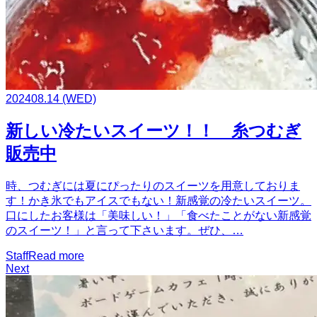
2024
08.14
(WED)
新しい冷たいスイーツ！！ 糸つむぎ
販売中
時、つむぎには夏にぴったりのスイーツを用意しておりま
す！かき氷でもアイスでもない！新感覚の冷たいスイーツ。
口にしたお客様は「美味しい！」「食べたことがない新感覚
のスイーツ！」と言って下さいます。ぜひ、…
Staff
Read more
Next