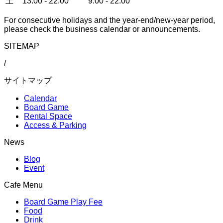
土
13:00 - 22:00
9:00 - 22:00
For consecutive holidays and the year-end/new-year period,
please check the business calendar or announcements.
SITEMAP
/
サイトマップ
Calendar
Board Game
Rental Space
Access & Parking
News
Blog
Event
Cafe Menu
Board Game Play Fee
Food
Drink