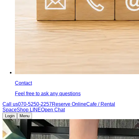
Contact
Feel free to ask any questions
Call us
070-5250-2257
Reserve Online
Cafe / Rental
Space
Shop LINE
Open Chat
Login
Menu