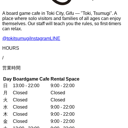
A board game cafe in Toki City, Gifu — "Toki, Tsumugi". A
place where solo visitors and families of all ages can enjoy
themselves. Our staff will teach you the rules, so first-timers
can relax.
@tokitsumugi
Instagram
LINE
HOURS
/
営業時間
Day
Boardgame Cafe
Rental Space
日
13:00 - 22:00
9:00 - 22:00
月
Closed
Closed
火
Closed
Closed
水
Closed
9:00 - 22:00
木
Closed
9:00 - 22:00
金
Closed
9:00 - 22:00