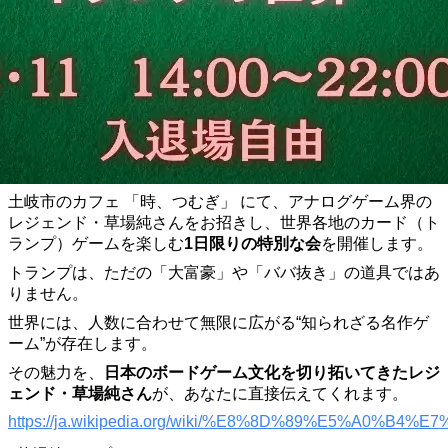
土岐市のカフェ 「時、つむぎ」 にて、アナログゲーム界の
レジェンド・草場純さんをお招きし、世界各地のカード（ト
ランプ）ゲームを楽しむ
1日限りの特別な会
を開催します。
トランプは、ただの「大富豪」や「ババ抜き」の道具ではあ
りません。
世界には、人数に合わせて無限に広がる“知られざる名作ゲ
ーム”が存在します。
その魅力を、
日本のボードゲーム文化を切り拓いてきたレジ
ェンド・草場純さん
が、あなたに直接伝えてくれます。
https://ja.wikipedia.org/wiki/%E8%8D%89%E5%A0%B4%E