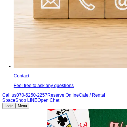
Contact
Feel free to ask any questions
Call us
070-5250-2257
Reserve Online
Cafe / Rental
Space
Shop LINE
Open Chat
Login
Menu