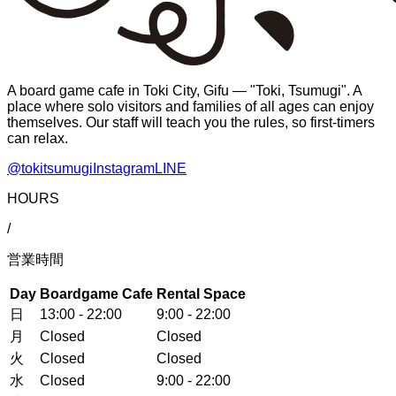
A board game cafe in Toki City, Gifu — "Toki, Tsumugi". A
place where solo visitors and families of all ages can enjoy
themselves. Our staff will teach you the rules, so first-timers
can relax.
@tokitsumugi
Instagram
LINE
HOURS
/
営業時間
Day
Boardgame Cafe
Rental Space
日
13:00 - 22:00
9:00 - 22:00
月
Closed
Closed
火
Closed
Closed
水
Closed
9:00 - 22:00