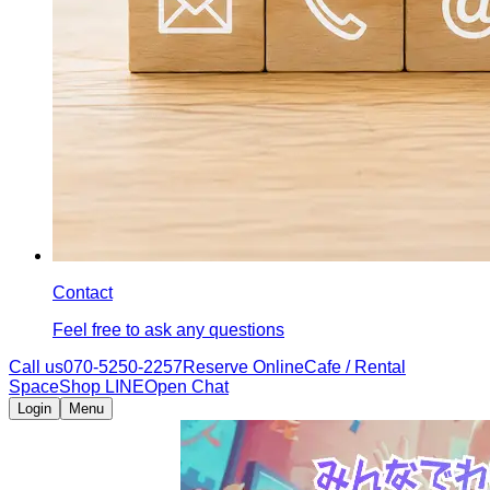
Contact
Feel free to ask any questions
Call us
070-5250-2257
Reserve Online
Cafe / Rental
Space
Shop LINE
Open Chat
Login
Menu